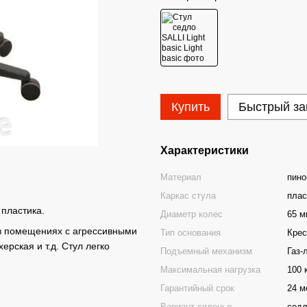
Купить
Быстрый за
Характеристики
Материал
пино
Каркас стула
плас
 пластика.
Диаметр колес
65 м
 в помещениях с агрессивными
Тип основания
Крес
рская и т.д. Стул легко
Подъемный механизм
Газ-
Максимальная нагрузка
100 к
Гарантийный срок
24 м
Вариант сиденья
сед