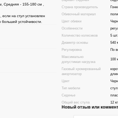
м, Средняя - 155-180 см ,
Страна производитель
Гонк
Обивочный материал
поли
, если на стул установлен
Цвет обивки
Чер
я большей устойчивости.
Особенности
регу
Количество колесиков
5 шт
Диаметр основы
540 
Регулировка
По в
Максимально
100 
допустимая нагрузка
Газовый хромированный
коро
амортизатор
длин
Цвет
Чер
Тип мебели
стул
Сиденье
плас
Общий вес стула
12 кг
Новый отзыв или коммен