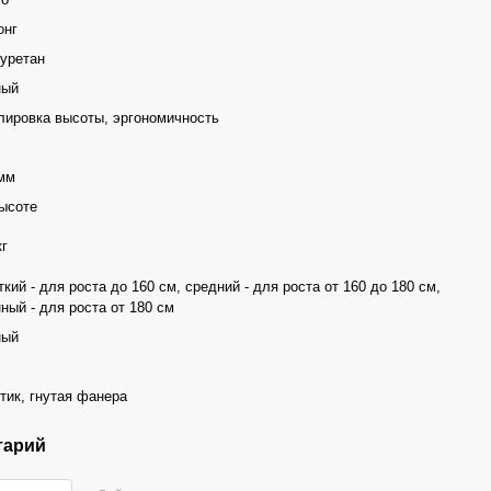
онг
уретан
ный
лировка высоты, эргономичность
.
мм
ысоте
кг
ткий - для роста до 160 см, средний - для роста от 160 до 180 см,
ный - для роста от 180 см
ный
тик, гнутая фанера
тарий