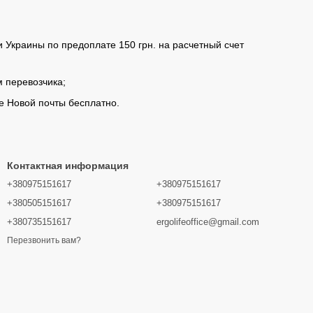
 Украины по предоплате 150 грн. на расчетный счет
м перевозчика;
ие Новой почты бесплатно.
Контактная информация
+380975151617
+380975151617
+380505151617
+380975151617
+380735151617
ergolifeoffice@gmail.com
Перезвонить вам?