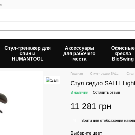
ия
Стул-тренажер для
Аксессуары
Офисные
спины
для рабочего
кресла
HUMANTOOL
места
BioSwing
Главная
Стул - седло SALLI
Стул
Стул седло SALLI Light
В наличии
Оставить отзыв
11 281 грн
Войти
для отображения накопи
%
Выберите цвет