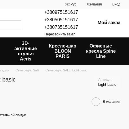
Укр
Рус
Желания
Вход
+380975151617
+380505151617
Мой заказ
+380735151617
Перезвонить вам?
3D-
Кресло-шар
Офисные
активные
BLOON
кресла Spine
стулья
PARIS
Line
Aeris
 седло
Стул седло Salli
Стул седло SALLI Light basic
 basic
Артикул
Light basic
В желания
тельной скидки