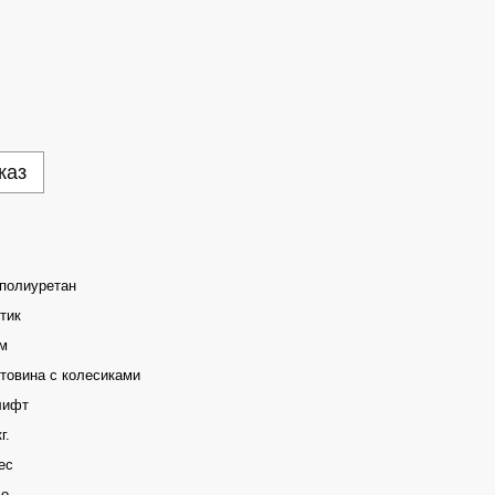
каз
полиуретан
тик
м
товина с колесиками
лифт
г.
ес
ло