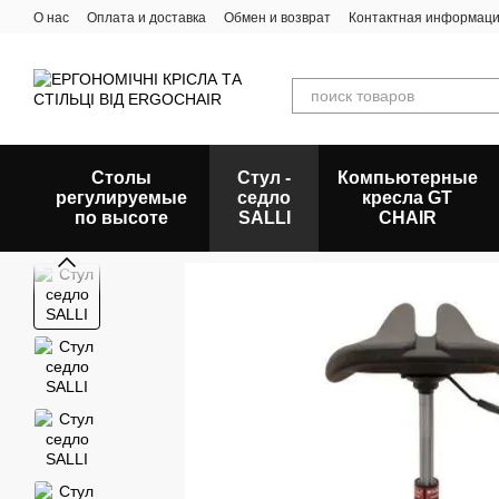
Перейти к основному контенту
О нас
Оплата и доставка
Обмен и возврат
Контактная информац
Столы
Стул -
Компьютерные
регулируемые
седло
кресла GT
по высоте
SALLI
CHAIR