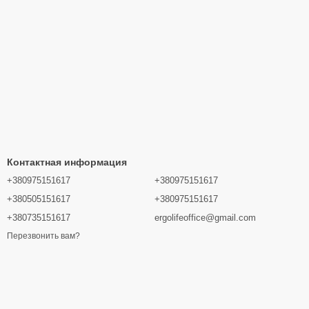
Контактная информация
+380975151617
+380975151617
+380505151617
+380975151617
+380735151617
ergolifeoffice@gmail.com
Перезвонить вам?