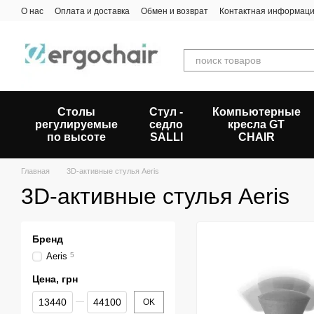
Перейти к основному контенту
О нас
Оплата и доставка
Обмен и возврат
Контактная информац
Столы
Стул -
Компьютерные
регулируемые
седло
кресла GT
по высоте
SALLI
CHAIR
Главная
3D-активные стулья Aeris
3D-активные стулья Aeris
Бренд
Aeris
5
Цена, грн
От Цена, грн
До Цена, грн
OK