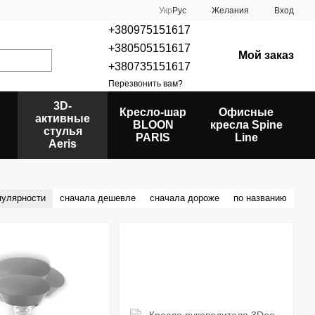
Укр
Рус
Желания
Вход
+380975151617
+380505151617
Мой заказ
+380735151617
Перезвонить вам?
3D-
Кресло-шар
Офисные
активные
BLOON
кресла Spine
стулья
PARIS
Line
Aeris
пулярности
сначала дешевле
сначала дороже
по названию