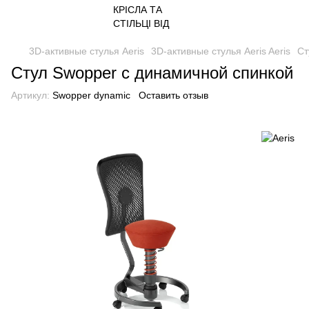
3D-активные стулья Aeris
3D-активные стулья Aeris Aeris
Ст
Стул Swopper с динамичной спинкой
Артикул:
Swopper dynamic
Оставить отзыв