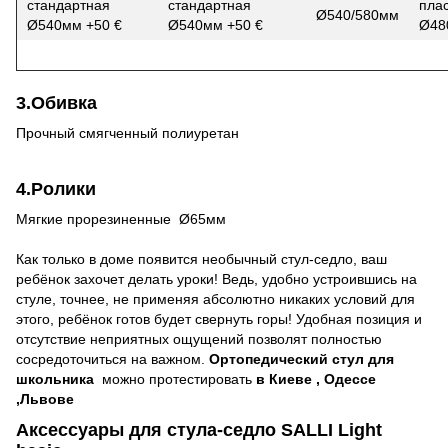
стандартная
стандартная
пла
Ø540/580мм
Ø540мм +50 €
Ø540мм +50 €
Ø48
3.Обивка
Прочный смягченный полиуретан
4.Ролики
Мягкие прорезиненные Ø65мм
Как только в доме появится необычный стул-седло, ваш
ребёнок захочет делать уроки! Ведь, удобно устроившись на
стуле, точнее, не применяя абсолютно никаких условий для
этого, ребёнок готов будет свернуть горы! Удобная позиция и
отсутствие неприятных ощущений позволят полностью
сосредоточиться на важном.
Ортопедический стул для
школьника
можно протестировать
в Киеве , Одессе
,Львове
Аксессуары для стула-седло SALLI Light