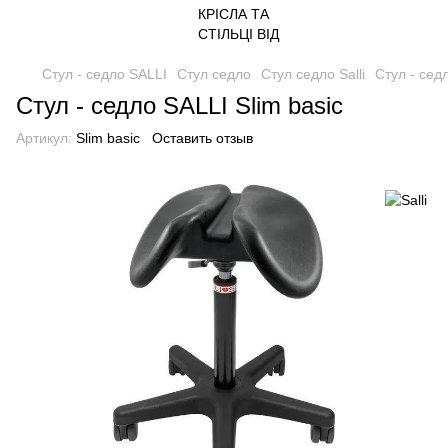
Стул - седло SALLI
Стул седло
Стул седло Salli
Стул - сед
Стул - седло SALLI Slim basic
Артикул:
Slim basic
Оставить отзыв