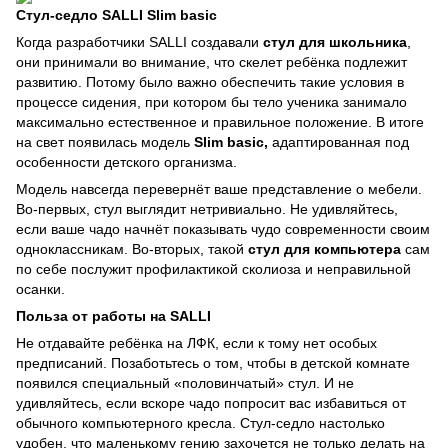
Стул-седло SALLI Slim basic
Когда разработчики SALLI создавали
стул для школьника
,
они принимали во внимание, что скелет ребёнка подлежит
развитию. Потому было важно обеспечить такие условия в
процессе сидения, при котором бы тело ученика занимало
максимально естественное и правильное положение. В итоге
на свет появилась модель
Slim
basic
,
адаптированная под
особенности детского организма.
Модель навсегда перевернёт ваше представление о мебели.
Во-первых, стул выглядит нетривиально. Не удивляйтесь,
если ваше чадо начнёт показывать чудо современности своим
одноклассникам. Во-вторых, такой
стул для компьютера
сам
по себе послужит профилактикой сколиоза и неправильной
осанки.
Польза от работы на SALLI
Не отдавайте ребёнка на ЛФК, если к тому нет особых
предписаний. Позаботьтесь о том, чтобы в детской комнате
появился специальный «половинчатый» стул. И не
удивляйтесь, если вскоре чадо попросит вас избавиться от
обычного компьютерного кресла. Стул-седло настолько
удобен, что маленькому гению захочется не только делать на