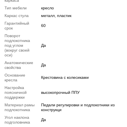
каркаса
Тип мебели
кресло
Каркас стула
металл, пластик
Гарантийный
60
срок
Поворот
подлокотника
под углом
Да
(вокруг своей
оси)
Анатомические
Да
свойства
Основание
Крестовина с колесиками
кресла
Настройка
поясничной
высокопрочный ППУ
поддержки
Материал рамы
Педали регулировки и подлокотники из
подлокотника
конструкци
Угол наклона
Да
подголовника