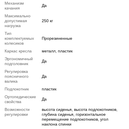
Механизм
Да
качания
Максимально
допустимая
250 кг
нагрузка
Тип
комплектуемых
Прорезиненные
колесиков
Каркас кресла
металл, пластик
Эргономичный
Да
подголовник
Регулировка
поясничного
Да
валика
Подлокотник
пластик
Ортопедические
Да
свойства
Возможности
высота сиденья, высота подлокотников,
регулировки
глубина сиденья, горизонтальное
перемещение подлокотников, угол
наклона спинки