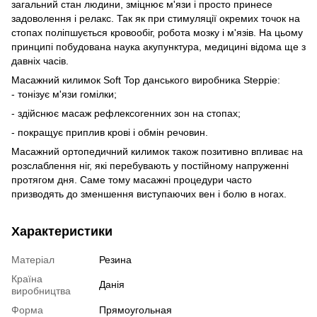
загальний стан людини, зміцнює м'язи і просто принесе
задоволення і релакс. Так як при стимуляції окремих точок на
стопах поліпшується кровообіг, робота мозку і м'язів. На цьому
принципі побудована наука акупунктура, медицині відома ще з
давніх часів.
Масажний килимок Soft Top данського виробника Steppie:
- тонізує м'язи гомілки;
- здійснює масаж рефлексогенних зон на стопах;
- покращує приплив крові і обмін речовин.
Масажний ортопедичний килимок також позитивно впливає на
розслаблення ніг, які перебувають у постійному напруженні
протягом дня. Саме тому масажні процедури часто
призводять до зменшення виступаючих вен і болю в ногах.
Характеристики
Матеріал
Резина
Країна
Данія
виробництва
Форма
Прямоугольная