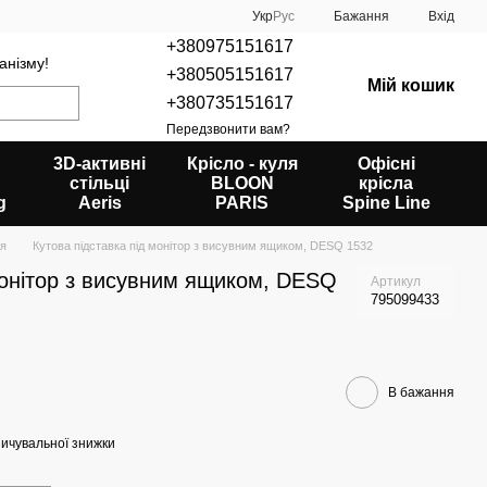
Укр
Рус
Бажання
Вхід
+380975151617
анізму!
+380505151617
Мій кошик
+380735151617
Передзвонити вам?
3D-активні
Крісло - куля
Офісні
стільці
BLOON
крісла
g
Aeris
PARIS
Spine Line
ця
Кутова підставка під монітор з висувним ящиком, DESQ 1532
монітор з висувним ящиком, DESQ
Артикул
795099433
В бажання
ичувальної знижки