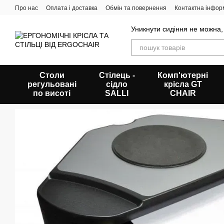
Перейти до основного контенту
Про нас
Оплата і доставка
Обмін та повернення
Контактна інфор
Уникнути сидіння не можна,
Столи
Стілець -
Комп'ютерні
регульовані
сідло
крісла GT
по висоті
SALLI
CHAIR