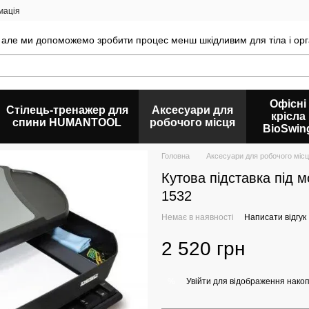
мація
 але ми допоможемо зробити процес менш шкідливим для тіла і орг
Офісні
Стілець-тренажер для
Аксесуари для
крісла
спини HUMANTOOL
робочого місця
BioSwin
Головна
Аксесуари для робочого міс
Кутова підставка під 
1532
Немає в наявності
Написати відгук
2 520 грн
Увійти
для відображення накоп
%