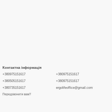
Контактна інформація
+380975151617
+380975151617
+380505151617
+380975151617
+380735151617
ergolifeoffice@gmail.com
Передзвонити вам?