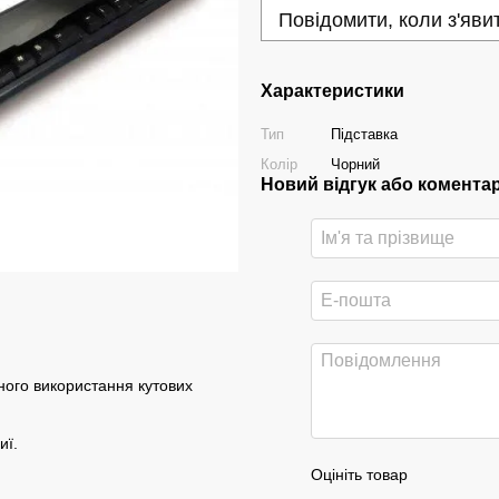
Повідомити, коли з'яви
Характеристики
Тип
Підставка
Колір
Чорний
Новий відгук або комента
ного використання кутових
иї.
Оцініть товар